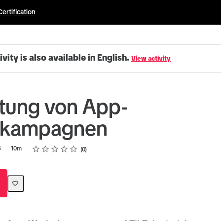
Certification
ivity is also available in English.
View activity
htung von App-
kampagnen
Rating
1 star
2 stars
3 stars
4 stars
5 stars
5
10m
0