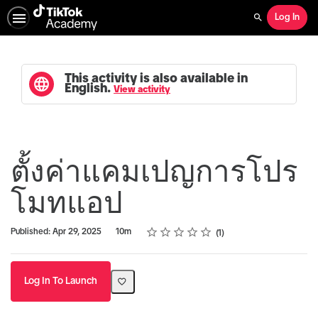
Log In
Search
This activity is also available in
English.
View activity
ตั้งค่าแคมเปญการโปร
โมทแอป
Rating
1 star
2 stars
3 stars
4 stars
5 stars
Duration
Average rating: 5.0
1 review
Published: Apr 29, 2025
10m
1
Log In To Launch