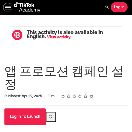
Log In
Search
This activity is also available in
English.
View activity
앱 프로모션 캠페인 설
정
Rating
1 star
2 stars
3 stars
4 stars
5 stars
Duration
Average rating: 0
No reviews
Published: Apr 29, 2025
10m
0
Log In To Launch