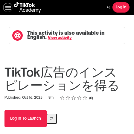
Log In
Search
This activity is also available in
English.
View activity
TikTok広告のインス
ピレーションを得る
Rating
1 star
2 stars
3 stars
4 stars
5 stars
Duration
Average rating: 0
No reviews
Published: Oct 16, 2025
9m
0
Log In To Launch